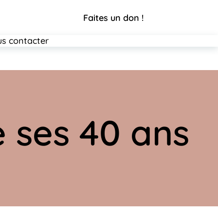
Faites un don !
s contacter
e ses 40 ans